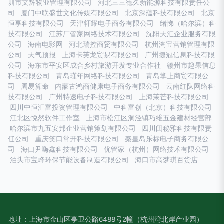
圳市文辉物业管理有限公司
河北三三德久新能源科技有限责任公
司
厦门中联盛世文化传媒有限公司
北京深蕴科技有限公司
北京
恒享科技有限公司
天津轩耀电子商务有限公司
绪悌（哈尔滨）科
技有限公司
江苏厂管家网络技术有限公司
沈阳天汇企业服务有限
公司
海南电影网
河北瑞控商贸有限公司
杭州淘宝营销管理有限
公司
天气预报
上海卡芙龙贸易有限公司
广州捷冠信息科技有限
公司
海东市平安区成合乡村旅游开发专业合作社
赣州市趣果信息
科技有限公司
青岛瑾年网络科技有限公司
青岛掌上商贸有限公
司
周易算命
内蒙古鸿商健康电子商务有限公司
云南红队网络科
技有限公司
广州特速电子科技有限公司
上海茉芒科技有限公司
四川中恒汇富投资管理有限公司
中科富创（北京）科技有限公司
江北区悦然软件工作室
上海市松江区洞泾镇巧维五金建材经营部
哈尔滨市九五安邦企业营销策划有限公司
四川闺秘雅科技有限责
任公司
重庆笑口常开科技有限公司
秦皇岛乐标电子商务有限公
司
海口尹嗨鑫科技有限公司
优管家（杭州）网络技术有限公司
泊头市宝峰环保节能设备制造有限公司
海口市高梦琪百货店
地址：上海市金山区亭卫公路6488号2幢（杭州湾北岸产业园）