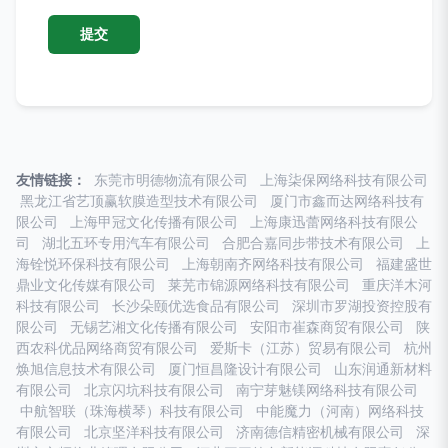
友情链接：
东莞市明德物流有限公司
上海柒保网络科技有限公司
黑龙江省艺顶赢软膜造型技术有限公司
厦门市鑫而达网络科技有
限公司
上海甲冠文化传播有限公司
上海康迅蕾网络科技有限公
司
湖北五环专用汽车有限公司
合肥合嘉同步带技术有限公司
上
海铨悦环保科技有限公司
上海朝南齐网络科技有限公司
福建盛世
鼎业文化传媒有限公司
莱芜市锦源网络科技有限公司
重庆洋木河
科技有限公司
长沙朵颐优选食品有限公司
深圳市罗湖投资控股有
限公司
无锡艺湘文化传播有限公司
安阳市崔森商贸有限公司
陕
西农科优品网络商贸有限公司
爱斯卡（江苏）贸易有限公司
杭州
焕旭信息技术有限公司
厦门恒昌隆设计有限公司
山东润通新材料
有限公司
北京闪坑科技有限公司
南宁芽魅镁网络科技有限公司
中航智联（珠海横琴）科技有限公司
中能魔力（河南）网络科技
有限公司
北京坚洋科技有限公司
济南德信精密机械有限公司
深